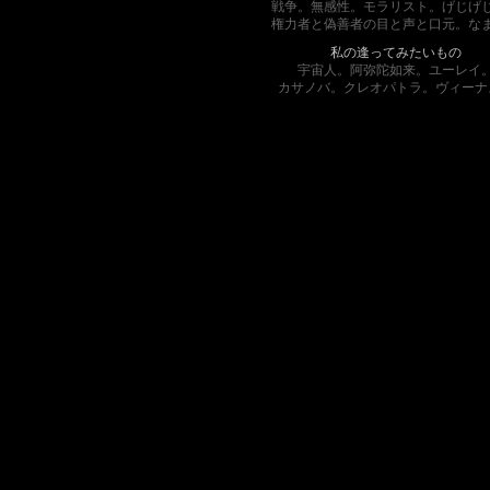
戦争。無感性。モラリスト。げじげ
権力者と偽善者の目と声と口元。な
私の逢ってみたいもの
宇宙人。阿弥陀如来。ユーレイ
カサノバ。クレオパトラ。ヴィーナ