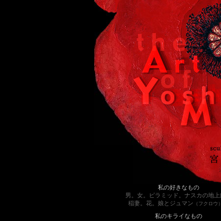
私の好きなもの
男。女。ピラミッド。ナスカの地上
稲妻。花。娘とジュマン
（フクロウ
私のキライなもの